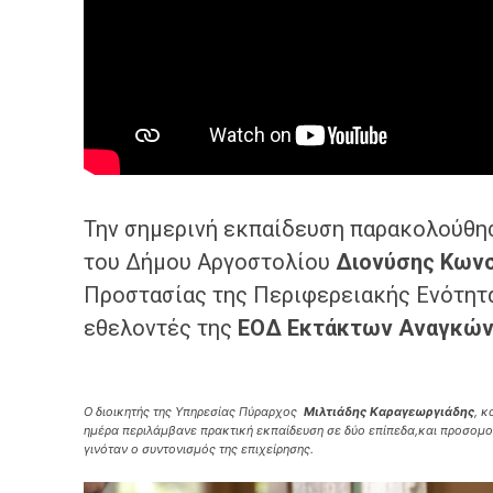
Την σημερινή εκπαίδευση παρακολούθη
του Δήμου Αργοστολίου
Διονύσης
Κων
Προστασίας της Περιφερειακής Ενότητ
εθελοντές της
ΕΟΔ Εκτάκτων Αναγκών
Ο διοικητής της Υπηρεσίας Πύραρχος
Μιλτιάδης Καραγεωργιάδης
, κ
ημέρα περιλάμβανε πρακτική εκπαίδευση σε δύο επίπεδα,και προσομο
γινόταν ο συντονισμός της επιχείρησης.