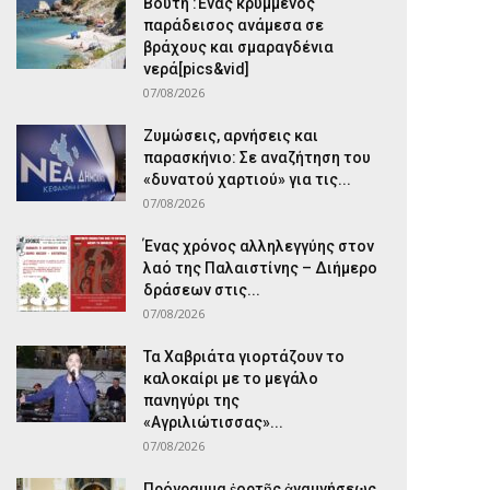
Βούτη :Ένας κρυμμένος
παράδεισος ανάμεσα σε
βράχους και σμαραγδένια
νερά[pics&vid]
07/08/2026
Ζυμώσεις, αρνήσεις και
παρασκήνιο: Σε αναζήτηση του
«δυνατού χαρτιού» για τις...
07/08/2026
Ένας χρόνος αλληλεγγύης στον
λαό της Παλαιστίνης – Διήμερο
δράσεων στις...
07/08/2026
Τα Χαβριάτα γιορτάζουν το
καλοκαίρι με το μεγάλο
πανηγύρι της
«Αγριλιώτισσας»...
07/08/2026
Πρόγραμμα ἑορτῆς ἀναμνήσεως