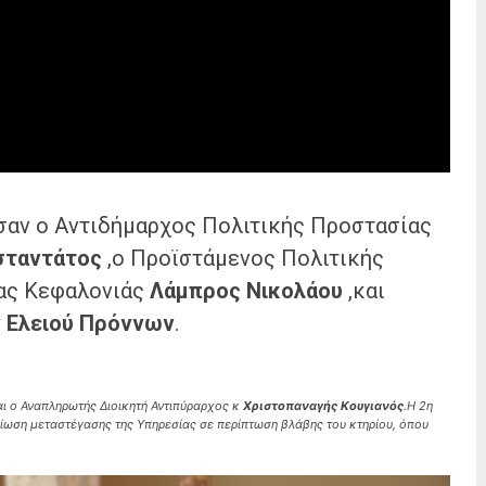
σαν ο Αντιδήμαρχος Πολιτικής Προστασίας
σταντάτος
,ο Προϊστάμενος Πολιτικής
ας Κεφαλονιάς
Λάμπρος Νικολάου
,και
 Ελειού Πρόννων
.
αι ο Αναπληρωτής Διοικητή Αντιπύραρχος κ
Χριστοπαναγής Κουγιανός
.Η 2η
ίωση μεταστέγασης της Υπηρεσίας σε περίπτωση βλάβης του κτηρίου, όπου