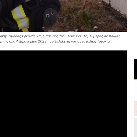
ικής Ομάδας Ερευνας και Διάσωσης της ΕΜΑΚ έχει λάβει μέρος σε πολλές
ερ της 6ης Φεβρουαρίου 2023 που έπληξε τη νοτιοανατολική Τουρκία