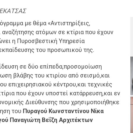
ΛΕΚΑΤΣΑΣ
όγραμμα με θέμα «Αντιστηρίξεις,
 αναζήτησης ατόμων σε κτίρια που έχουν
ώνει η Πυροσβεστική Υπηρεσία
 εκπαίδευσης του προσωπικού της.
αίδευση σε δύο επίπεδα,προσομοίωση
ωση βλάβης του κτιρίου από σεισμό,και
ου επιχειρησιακού κέντρου,και τεχνικές
τίρια που έχουν υποστεί κατάρρευση,και εν
υνομικής Διεύθυνσης που χρησιμοποιήθηκε
γηση του
Πυραγού
Κωνσταντίνο
υ Νίκα
ού Παναγιώτη Βεΐζη Αρχιτέκτων