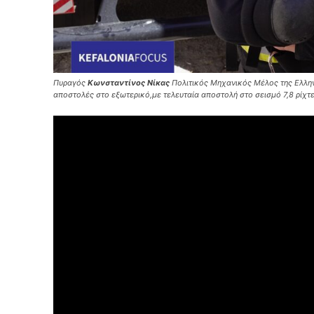
Πυραγός
Κωνσταντίνος Νίκας
Πολιτικός Μηχανικός Μέλος της Ελλην
αποστολές στο εξωτερικό,με τελευταία αποστολή στο σεισμό 7,8 ρίχτ