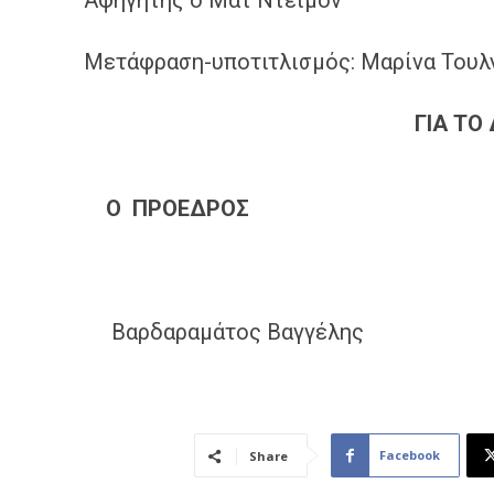
Αφηγητής ο Ματ Ντέιμον
Μετάφραση-υποτιτλισμός: Μαρίνα Τουλ
ΓΙΑ
ΤΟ 
Ο
ΠΡΟΕΔΡΟΣ
Βαρδαραμάτος Βαγγέλης
Facebook
Share