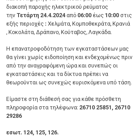
διακοπή παροχής ηλεκτρικού ρεύματος
την
Τετάρτη
24
.
4
.2024
από
06
:
0
0
έως
10
:
0
0
στις
εξής περιοχές
:
Χελμάτα, Κομποθεκράτα, Κρανιά
, Κοκολάτα, Δράπανο, Κούταβος, Λαγκάδα.
Η επανατροφοδότηση των εγκαταστάσεων μας
θα γίνει χωρίς ειδοποίηση και ενδεχομένως πριν
από την αναγραφόμενη ώρα και συνεπώς οι
εγκαταστάσεις και τα δίκτυα πρέπει να
θεωρούνται ως συνεχώς ευρισκόμενα υπό τάση.
Είμαστε στη διάθεσή σας για κάθε πρόσθετη
πληροφορία στα τηλέφωνα:
26710 25851
,
26710
29286
εσωτ
.
124,
125,
126.