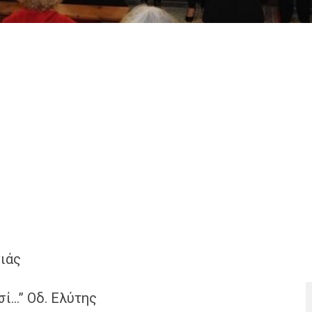
ιάς
ί…” Οδ. Ελύτης