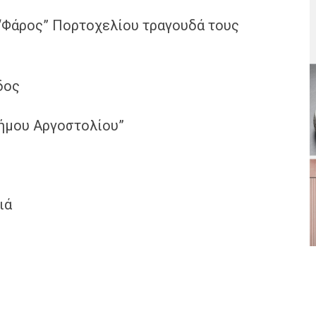
“Φάρος” Πορτοχελίου τραγουδά τους
δος
Δήμου Αργοστολίου”
ιά