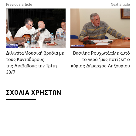
Previous article
Next article
Διλινάτα:Μουσική βραδιά με
Βασίλης Ρουχωτάς:Με αυτό
τους Κανταδόρους
το νερό “μας ποτίζει” ο
της Λειβαθούς την Τρίτη
κύριος Δήμαρχος Ληξουρίου
30/7
ΣΧΟΛΙΑ ΧΡΗΣΤΩΝ