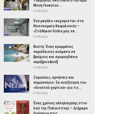
Υπεραγίας Θεοτόκου στην Ιερά
Μονή Γενεσίου...
07/08/2026
Ένα μεγάλο «ευχαριστώ» στα
Νοσοκομεία Κεφαλονιάς –
«Στάθηκαν δίπλα μας σε...
07/08/2026
Βούτη :Ένας κρυμμένος
παράδεισος ανάμεσα σε
βράχους και σμαραγδένια
νερά[pics&vid]
07/08/2026
Ζυμώσεις, αρνήσεις και
παρασκήνιο: Σε αναζήτηση του
«δυνατού χαρτιού» για τις...
07/08/2026
Ένας χρόνος αλληλεγγύης στον
λαό της Παλαιστίνης – Διήμερο
δράσεων στις...