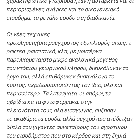
χαρακτηριστικό γνώρισμα ήταν η αυτάρκεια και οι
περιορισμένες ανάγκες και το οικογενειακό
εισόδημα,
το
μεγάλ
ο έσοδο
στη διαδικασία.
Ο
ι νέες τεχνικές
προκλήσεις
(
υπερσύγχρον
ο
ς
εξοπλισμό
ς
όπως,
τ
ρακτέρ,
ραντιστικά,
κλπ
, με μοντέρνα
παρελκόμενα
)
στο μικρό αναλογικά μέγεθος
του
ντόπιου
γεωργικού κλήρου
,
διευκόλυναν
το
έργο του
,
αλλά επιβάρυναν δυσανάλογα το
κόστος, περιθωριοποιώντας τον ίδιο, όλο και
περισσότερο. Τα
λιπάσματα,
οι
σπόροι
,
τα
υβρίδια
κα
τα
φυτοφάρμακα
,
στην
πλειονότητ
α
τους
όλα
εισαγωγής
,
α
ύ
ξησαν
τ
α
ακαθάριστ
α έσοδα
,
αλλά συγχρόνως
ανέδειξαν
δίπλα του
γίγαντες
συνεταίρους του αγροτικού
του εισοδήματος
που στο κέρδος και στη ζημιά