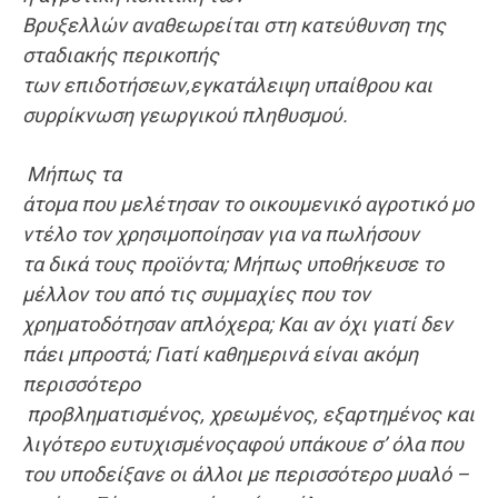
Βρυξελλών
αναθεωρείται στη κατεύθυνση της
σταδιακής περικοπής
των
ε
πιδοτήσεων
,
εγκατάλειψη υπαίθρου και
συρρίκνωση γεωργικού πληθυσμού.
Μήπως
τα
άτομα
που
μελέτησαν
το
οικουμενικό
αγροτικό
μο
ντέλο τον χρησιμοποίησαν για να πωλήσουν
τα
δικά τους
προϊόντα; Μήπως
υποθήκευσε
το
μέλλον του από τ
ις
συ
μμαχίες
που το
ν
χρηματοδότησαν
απλόχερα
; Και αν όχι γιατί δεν
πάει μπροστά; Γιατί κ
αθημερινά είναι ακόμη
περισσότερο
προβληματισμένος,
χρεωμένος,
εξαρτημένος και
λιγότερο ευτυχισμένος
αφού
υπάκουε
σ’ όλα
που
του υποδείξανε
οι
άλλοι με περισσότερο μυαλό
–