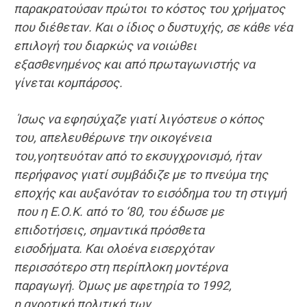
παρακρατούσαν πρώτοι το κόστος του χρήματος
που διέθεταν
. Και ο ίδιος ο
δυστυχής
, σε κάθε νέα
επιλογή του διαρκώς να
νοιώθει
εξασθενημένος
και από πρωταγωνιστής να
γίνεται κομπάρσος.
Ίσως να
εφησύχαζε
γιατί λιγόστευε ο κόπος
του,
απελευθ
έρωνε την
οικογένεια
του,
γοητ
ευόταν από το εκσυγχρονισμό, ήταν
περήφανος γιατί
συμβάδιζε με το πνεύμα της
εποχής
και αυξανόταν το εισόδημα του τη στιγμή
που η
Ε.Ο.Κ. από το
‘8
0,
του
έδωσε με
επιδοτήσεις, σημαντικά πρόσθετα
εισοδήματα.
Και
ολοένα
εισερχόταν
περισσότερο
στ
η περίπλοκη
μοντέρνα
παραγωγή.
Όμως μ
ε αφετηρία το 1992,
η
αγροτική πολιτική των