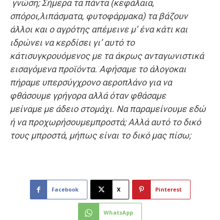
γνώση
;
Σήμερα τα πάντα (κεφάλαι
α
,
σπόρο
ι
,
λ
ι
π
ά
σμα
τα
,
φυτο
φάρμακ
α
) τα βάζουν
άλλοι και ο αγρότης
απ
έμεινε μ’ ένα κάτι και
ιδρώνει να κερδίσει γι’ αυτό το
κάτι
συγκρουόμενος
με τα
άκρως
ανταγωνιστικά
εισαγόμενα
προϊόντα
.
Αφήσαμε το
άλογο
και
π
ήραμε
υπερσύγχρονο
αεροπλάνο για να
φθάσουμε γρήγορα αλλά όταν φθάσαμε
μείναμε
με άδειο στομάχι
.
Ν
α
παρα
μείνουμε εδώ
ή
ν
α
προχωρήσουμε
μπροστά
; Αλλά αυτό το δικό
τους μπροστά, μήπως είναι το δικό μας πίσω;
Facebook
X
Pinterest
WhatsApp