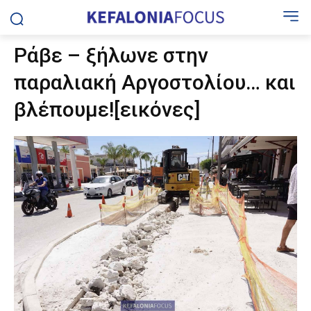
Ράβε – ξήλωνε στην
παραλιακή Αργοστολίου… και
βλέπουμε![εικόνες]