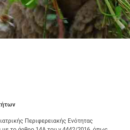
τήτων
νιατρικής Περιφερειακής Ενότητας
με το άρθρο 14Α του ν.4442/2016, όπως