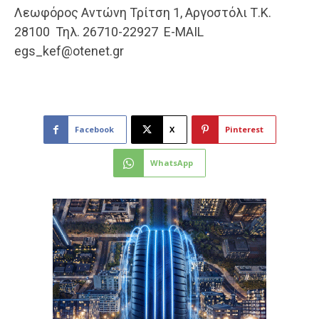
Λεωφόρος Αντώνη Τρίτση 1, Αργοστόλι Τ.Κ.
28100 Τηλ. 26710-22927 Ε-MAIL
egs_kef@otenet.gr
Facebook
X
Pinterest
WhatsApp