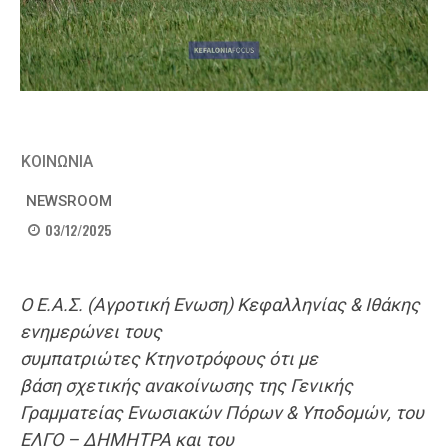
ΚΟΙΝΩΝΙΑ
NEWSROOM
03/12/2025
Ο Ε.Α.Σ. (Αγροτική Ενωση) Κεφαλληνίας & Ιθάκης
ενημερώνει τους
συμπατριώτες
K
τηνοτρόφους
ότι
με
βάση
σχετικής
ανακοίνωσης της
Γενικής
Γραμματείας Ενωσιακών Πόρων & Υποδομών, του
ΕΛΓΟ
–
ΔΗΜΗΤΡΑ και του