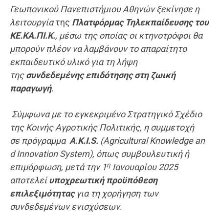
Γεωπονικ
ού
Πανεπιστήμιο
υ
Αθηνών ξεκίνησε η
λειτουργία
της
Πλατφόρμας Τηλεκπαίδευσης του
ΚΕ.ΚΑ.ΠΙ.Κ.
, μέσω της οποίας οι κτηνοτρόφοι θα
μπορούν πλέον να λαμβάνουν το απαραίτητο
εκπαιδευτικό υλικό για τη λήψη
της
συνδεδεμένης
επιδότησης
στη ζωική
παραγωγή
.
Σύμφωνα με το εγκεκριμένο Στρατηγικό Σχέδιο
της Κοινής Αγροτικής Πολιτικής, η συμμετοχή
σε πρόγραμμα
A.K.I.S.
(Agricultural Knowledge an
d Innovation System), όπως συμβουλευτική ή
η
επιμόρφωση, μετά την 1
Ιανουαρίου 2025
αποτελεί
υποχρεωτική προϋπόθεση
επιλεξιμότητας
για τη χορήγηση των
συνδεδεμένων ενισχύσεων.