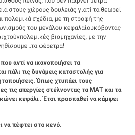
 μισθούς πείνας, που δεν παίρνει μέτρα
λεια στους χώρους δουλειάς γιατί τα θεωρεί
ι πολεμικά σχέδια, με τη στροφή της
γωνισμούς του μεγάλου κεφαλαίουκόβοντας
ριχτούνπολεμικές βιομηχανίες, με την
υνηθίσουμε…τα φέρετρα!
που αντί να ικανοποιήσει τα
αι πάλι
τις δυνάμεις καταστολής για
ητοποιήσεις. Ό
πως
χτυπάει
τους
ες τις
απεργίες
στέλνοντας
τα ΜΑΤ
και τα
κώνει
κεφάλι . Έ
τσι
προσπαθεί να κά
μψει
ι
να
πέφτει σ
το
κενό.