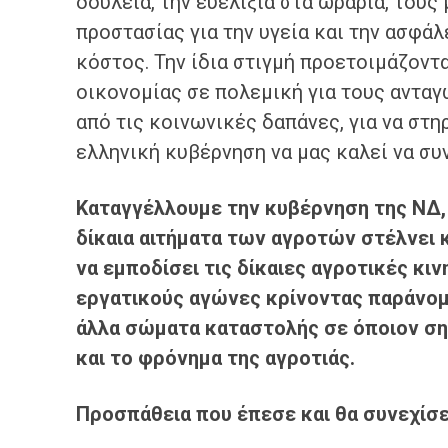
δουλειά, την ευελιξία στα ωράρια, τους
προστασίας για την υγεία και την ασφά
κόστος. Την ίδια στιγμή προετοιμάζοντα
οικονομίας σε πολεμική για τους αντα
από τις κοινωνικές δαπάνες, για να στη
ελληνική κυβέρνηση να μας καλεί να σ
Καταγγέλλουμε την κυβέρνηση της ΝΔ
,
δίκαια
αιτήματα των αγροτών
στέλνει κ
να
εμποδίσει τις δί
καιες αγροτικές κιν
εργατικούς
αγώνες
κρίνοντας παράνομ
άλλα σώματα καταστολής
σε όποιον
ση
και το
φρόνημα
της
αγροτιάς
.
Προσπάθεια
που
έπεσε και θα
συνεχίσε