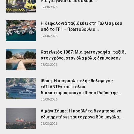
Ρίο για γυναίκα με σοβαρό...
07/08/2026
Η Κεφαλονιά ταξιδεύει στη Γαλλία μέσα
από το TF1 – Πρωτοβουλία...
07/08/2026
Κατελειός 1987: Μια φωτογραφία–ταξίδι
στον χρόνο, όταν όλα μόλις ξεκινούσαν
06/08/2026
Ιθάκη :Η υπερπολυτελής θαλαμηγός
«ATLANTE» του Ιταλού
δισεκατομμυριούχου Remo Ruffini της...
06/08/2026
Λιμάνι Σάμης: Η προβλήτα δεν μπορεί να
εξυπηρετήσει ταυτόχρονα δύο μεγάλα...
06/08/2026