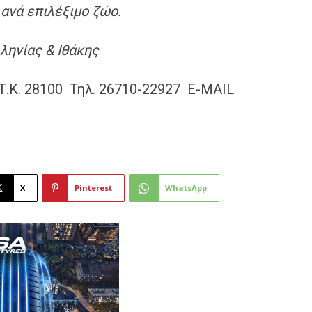
ανά επιλέξιμο ζώο
.
ληνίας & Ιθάκης
Τ.Κ. 28100 Τηλ. 26710-22927 Ε-MAIL
X
Pinterest
WhatsApp