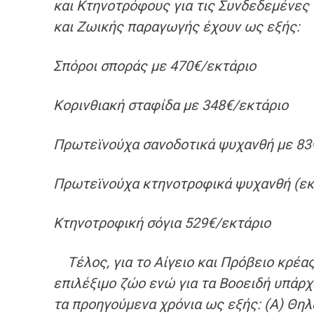
και
Κ
τηνοτρόφους
για τις Συνδεδεμένες
και
Ζ
ωικής παραγωγής έχουν ως εξής:
Σπόροι σποράς με 470
€
/εκτάριο
Κορινθιακή σταφίδα με 348
€
/εκτάριο
Πρωτεϊνούχα σανοδοτικά ψυχανθή με 83
Πρωτεϊνούχα κτηνοτροφικά ψυχανθή (εκ
Κτηνοτροφική σόγια 529
€
/εκτάριο
Τέλος
,
γ
ια
το
Α
ίγειο και
Π
ρόβειο κρέας
επιλέξιμο ζώο
ενώ γ
ια τα
Β
οοειδή υπάρχε
τα προηγούμενα χρόνια
ως
εξής
:
(Α) Θηλ