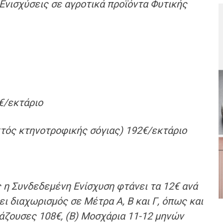
 Ενισχύσεις σε αγροτικά προϊόντα
Φ
υτικής
€
/εκτάριο
τός κτηνοτροφικής σόγιας)
192
€
/εκτάριο
 η Συνδεδεμένη Ενίσχυση φτάνει τα
12€ ανά
ι διαχωρισμός σε Μέτρα Α, Β και Γ, όπως και
άζουσες 108
€
, (Β) Μοσχάρια 11-12 μηνών