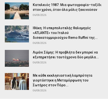
Κατελειός 1987: Μια φωτογραφία–ταξίδι
στον χρόνο, όταν όλα μόλις ξεκινούσαν
06/08/2026
Ιθάκη :Η υπερπολυτελής θαλαμηγός
«ATLANTE» του Ιταλού
δισεκατομμυριούχου Remo Ruffini της...
06/08/2026
Λιμάνι Σάμης: Η προβλήτα δεν μπορεί να
εξυπηρετήσει ταυτόχρονα δύο μεγάλα...
06/08/2026
Με κάθε εκκλησιαστική λαμπρότητα
γιορτάστηκε η Μεταμόρφωση του
Σωτήρος στον Πόρο...
06/08/2026