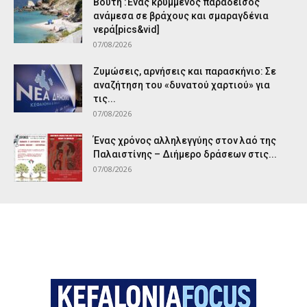
Βούτη :Ένας κρυμμένος παράδεισος
ανάμεσα σε βράχους και σμαραγδένια
νερά[pics&vid]
07/08/2026
Ζυμώσεις, αρνήσεις και παρασκήνιο: Σε
αναζήτηση του «δυνατού χαρτιού» για
τις...
07/08/2026
Ένας χρόνος αλληλεγγύης στον λαό της
Παλαιστίνης – Διήμερο δράσεων στις...
07/08/2026