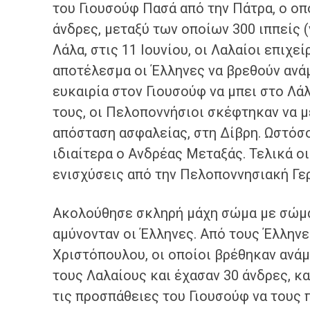
του Γιουσούφ Πασά από την Πάτρα, ο οπ
άνδρες, μεταξύ των οποίων 300 ιππείς 
Λάλα, στις 11 Ιουνίου, οι Λαλαίοι επιχε
αποτέλεσμα οι Έλληνες να βρεθούν ανά
ευκαιρία στον Γιουσούφ να μπει στο Λά
τους, οι Πελοποννήσιοι σκέφτηκαν να 
απόσταση ασφαλείας, στη Δίβρη. Ωστόσο,
ιδιαίτερα ο Ανδρέας Μεταξάς. Τελικά ο
ενισχύσεις από την Πελοποννησιακή Γερ
Ακολούθησε σκληρή μάχη σώμα με σώμα,
αμύνονταν οι Έλληνες. Από τους Έλληνε
Χριστόπουλου, οι οποίοι βρέθηκαν ανάμ
τους Λαλαίους και έχασαν 30 άνδρες, κ
τις προσπάθειες του Γιουσούφ να τους π