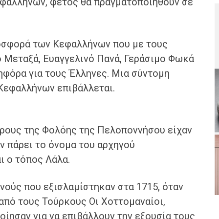
εφαλλήνων, φέτος θα πραγματοποιηθούν σε
ροσφορά των Κεφαλλήνων που με τους
ο Μεταξά, Ευαγγελινό Πανά, Γεράσιμο Φωκά
ηφόρα για τους Έλληνες. Μια σύντομη
Κεφαλλήνων επιβάλλεται.
όρους της Φολόης της Πελοποννήσου είχαν
ν πάρει το όνομα του αρχηγού
ι ο τόπος Λάλα.
νούς που εξισλαμίστηκαν στα 1715, όταν
πό τους Τούρκους Οι Χοττομαναίοι,
οίησαν για να επιβάλλουν την εξουσία τους