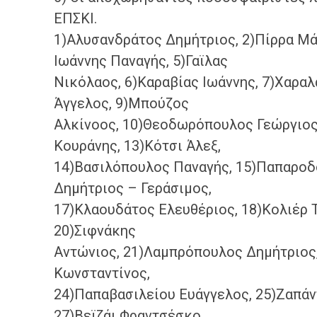
ΕΠΣΚΙ.
1)Αλυσανδράτος Δημήτριος, 2)Πίρρα Μά
Ιωάννης Παναγής, 5)Γαϊλας
Νικόλαος, 6)Καραβίας Ιωάννης, 7)Χαρα
Άγγελος, 9)Μπούζος
Αλκίνοος, 10)Θεοδωρόπουλος Γεώργιος
Κουράνης, 13)Κότσι Άλεξ,
14)Βασιλόπουλος Παναγής, 15)Παπαροδ
Δημήτριος – Γεράσιμος,
17)Κλαουδάτος Ελευθέριος, 18)Κολιέρ 
20)Σιφνάκης
Αντώνιος, 21)Λαμπρόπουλος Δημήτριος
Κωνσταντίνος,
24)Παπαβασιλείου Ευάγγελος, 25)Ζαπάν
27)Βεϊζάι Φραντσέσκο,