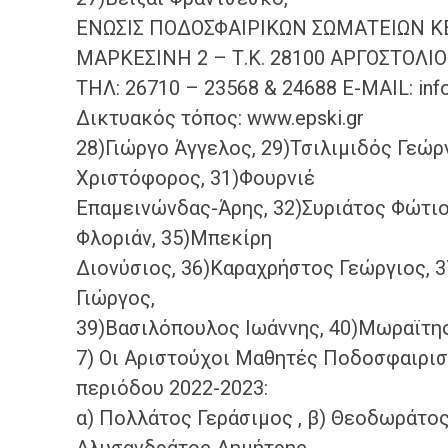
ΕΝΩΣΙΣ ΠΟΔΟΣΦΑΙΡΙΚΩΝ ΣΩΜΑΤΕΙΩΝ Κ
ΜΑΡΚΕΣΙΝΗ 2 – Τ.Κ. 28100 ΑΡΓΟΣΤΟΛ
ΤΗΛ: 26710 – 23568 & 24688 E-MAIL: inf
Δικτυακός τόπος: www.epski.gr
28)Γιώργο Άγγελος, 29)Τσιλιμιδός Γεώρ
Χριστόφορος, 31)Φουρνιέ
Επαμεινώνδας-Άρης, 32)Συριάτος Φώτιος
Φλοριάν, 35)Μπεκίρη
Διονύσιος, 36)Καραχρήστος Γεώργιος, 
Γιώργος,
39)Βασιλόπουλος Ιωάννης, 40)Μωραϊτης
7) Οι Αριστούχοι Μαθητές Ποδοσφαιρι
περιόδου 2022-2023:
α) Πολλάτος Γεράσιμος , β) Θεοδωράτος