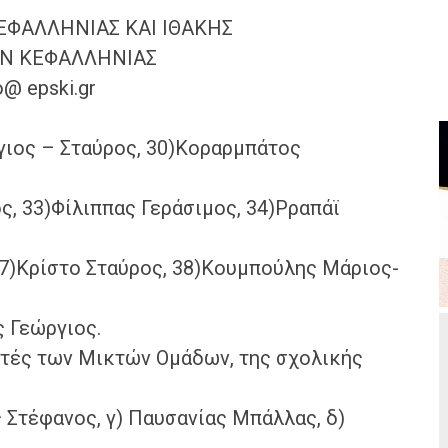
ΕΦΑΛΛΗΝΙΑΣ ΚΑΙ ΙΘΑΚΗΣ
ΙΟΝ ΚΕΦΑΛΛΗΝΙΑΣ
o@ epski.gr
γιος – Σταύρος, 30)Κοραρμπάτος
, 33)Φίλιππας Γεράσιμος, 34)Ρραπάϊ
37)Κρίστο Σταύρος, 38)Κουμπούλης Μάριος-
 Γεώργιος.
στές των Μικτών Ομάδων, της σχολικής
 Στέφανος, γ) Παυσανίας Μπάλλας, δ)