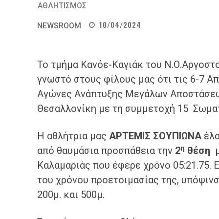
ΑΘΛΗΤΙΣΜΟΣ
10/04/2024
NEWSROOM
Το τμήμα Κανόε-Καγιάκ του Ν.Ο.Αργοστο
γνωστό στους φίλους μας ότι τις 6-7 Α
Αγώνες Ανάπτυξης Μεγάλων Αποστάσεων
Θεσαλλονίκη με τη συμμετοχή 15 Σωματ
​Η αθλήτρια μας
ΑΡΤΕΜΙΣ ΣΟΥΠΙΩΝΑ
έλα
η
από θαυμάσια προσπάθεια την
2
θέση
μ
Καλαμαριάς που έφερε χρόνο 05:21.75. Εί
του χρόνου προετοιμασίας της, υπόψινσα
200μ. και 500μ.