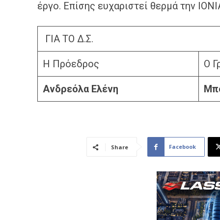
έργο. Επίσης ευχαριστεί θερμά την IONI
ΓΙΑ ΤΟ Δ.Σ.
Η Πρόεδρος
Ο Γ
Ανδρεόλα Ελένη
Μπ
Facebook
Share