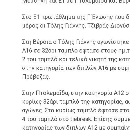
Μεσσήνη και Ε1 σε Πτολεμαΐδα και Βέρο
Στο Ε1 πρωτάθλημα της Γ Ένωσης που δ
μέρος οι Τόλης Γιάννης, Τζιβράς Διονύσ
Στη Βέροια ο Τόλης Γιάννης αγωνίστηκε
Α16 σε 32άρι ταμπλό έφτασε στους ημι
2 του ταμπλό και τελικό νικητή της κα
στην κατηγορία των διπλών Α16 με συμ
Πρέβεζας.
Στην Πτολεμαΐδα, στην κατηγορία Α12 ο
κυρίως 32άρι ταμπλό της κατηγορίας, 
αγώνες. Στο κυρίως ταμπλό έφτασε στου
4 του ταμπλό στο tiebreak. Επίσης συμμ
κατηγορίας των διπλών Α12 με συμπαίχ