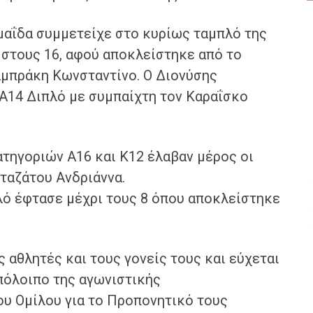
μαΐδα συμμετείχε στο κυρίως ταμπλό της
 στους 16, αφού αποκλείστηκε από το
αμπράκη Κωνσταντίνο. Ο Διονύσης
 Α14 Διπλό με συμπαίχτη τον Καραΐσκο
τηγοριών Α16 και Κ12 έλαβαν μέρος οι
ταζάτου Ανδριάννα.
λό έφτασε μέχρι τους 8 όπου αποκλείστηκε
 αθλητές και τους γονείς τους και εύχεται
πόλοιπο της αγωνιστικής
ου Ομίλου για το Προπονητικό τους