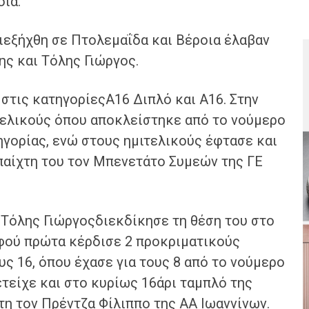
ια.
ιεξήχθη σε Πτολεμαΐδα και Βέροια έλαβαν
ης και Τόλης Γιώργος.
 στις κατηγορίεςΑ16 Διπλό και Α16. Στην
τελικούς όπου αποκλείστηκε από το νούμερο
τηγορίας, ενώ στους ημιτελικούς έφτασε και
παίχτη του τον Μπενετάτο Συμεών της ΓΕ
 Τόλης Γιώργοςδιεκδίκησε τη θέση του στο
αφού πρώτα κέρδισε 2 προκριματικούς
ς 16, όπου έχασε για τους 8 από το νούμερο
ετείχε και στο κυρίως 16άρι ταμπλό της
τη τον Πρέντζα Φίλιππο της ΑΑ Ιωαννίνων.