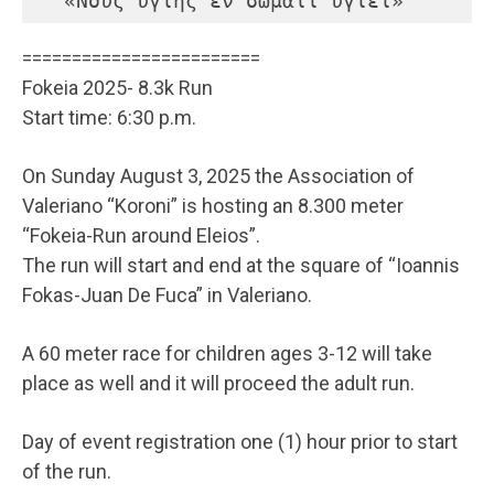
  «Nοῦς ὑγιής ἐν σώματι ὑγιεῖ»
========================
Fokeia 2025- 8.3k Run
Start time: 6:30 p.m.
On Sunday August 3, 2025 the Association of
Valeriano “Koroni” is hosting an 8.300 meter
“Fokeia-Run around Eleios”.
The run will start and end at the square of “Ioannis
Fokas-Juan De Fuca” in Valeriano.
A 60 meter race for children ages 3-12 will take
place as well and it will proceed the adult run.
Day of event registration one (1) hour prior to start
of the run.