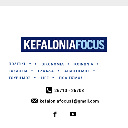
ΠΟΛΙΤΙΚΗ
ΟΙΚΟΝΟΜΙΑ
ΚΟΙΝΩΝΙΑ
ΕΚΚΛΗΣΙΑ
ΕΛΛΑΔΑ
ΑΘΛΗΤΙΣΜΟΣ
ΤΟΥΡΙΣΜΟΣ
LIFE
ΠΟΛΙΤΙΣΜΟΣ
26710 - 26703
kefaloniafocus1@gmail.com