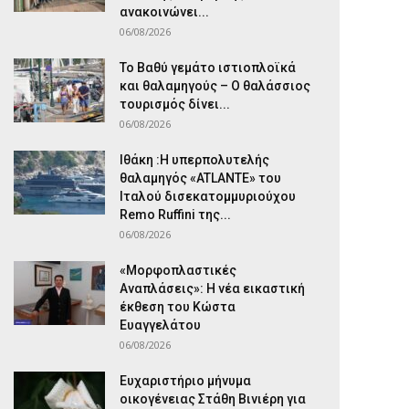
ανακοινώνει...
06/08/2026
Το Βαθύ γεμάτο ιστιοπλοϊκά
και θαλαμηγούς – Ο θαλάσσιος
τουρισμός δίνει...
06/08/2026
Ιθάκη :Η υπερπολυτελής
θαλαμηγός «ATLANTE» του
Ιταλού δισεκατομμυριούχου
Remo Ruffini της...
06/08/2026
«Μορφοπλαστικές
Αναπλάσεις»: Η νέα εικαστική
έκθεση του Κώστα
Ευαγγελάτου
06/08/2026
Ευχαριστήριο μήνυμα
οικογένειας Στάθη Βινιέρη για