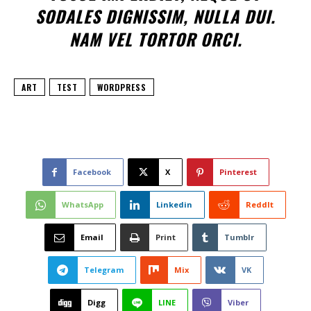
SODALES DIGNISSIM, NULLA DUI.
NAM VEL TORTOR ORCI.
ART
TEST
WORDPRESS
Facebook
X
Pinterest
WhatsApp
Linkedin
ReddIt
Email
Print
Tumblr
Telegram
Mix
VK
Digg
LINE
Viber