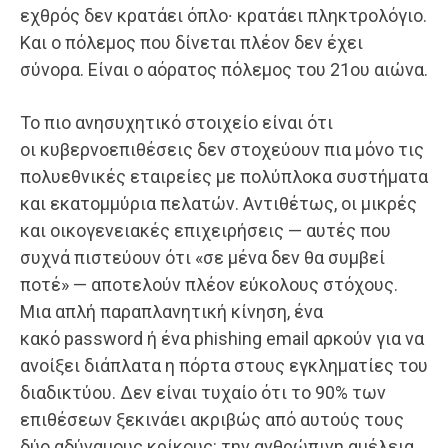
εχθρός δεν κρατάει όπλο∙ κρατάει πληκτρολόγιο.
Και ο πόλεμος που δίνεται πλέον δεν έχει
σύνορα. Είναι ο αόρατος πόλεμος του 21ου αιώνα.
Το πιο ανησυχητικό στοιχείο είναι ότι
οι κυβερνοεπιθέσεις δεν στοχεύουν πια μόνο τις
πολυεθνικές εταιρείες με πολύπλοκα συστήματα
και εκατομμύρια πελατών. Αντιθέτως, οι μικρές
και οικογενειακές επιχειρήσεις — αυτές που
συχνά πιστεύουν ότι «σε μένα δεν θα συμβεί
ποτέ» — αποτελούν πλέον εύκολους στόχους.
Μια απλή παραπλανητική κίνηση, ένα
κακό password ή ένα phishing email αρκούν για να
ανοίξει διάπλατα η πόρτα στους εγκληματίες του
διαδικτύου. Δεν είναι τυχαίο ότι το 90% των
επιθέσεων ξεκινάει ακριβώς από αυτούς τους
δύο αδύναμους κρίκους: την ανθρώπινη αμέλεια