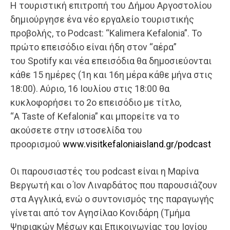
Η τουριστική επιτροπή του Δήμου Αργοστολίου
δημιούργησε ένα νέο εργαλείο τουριστικής
προβολής, το Podcast: “Kalimera Kefalonia”. Το
πρώτο επεισόδιο είναι ήδη στον “αέρα”
του Spotify και νέα επεισόδια θα δημοσιεύονται
κάθε 15 ημέρες (1η και 16η μέρα κάθε μήνα στις
18:00). Αύριο, 16 Ιουλίου στις 18:00 θα
κυκλοφορήσει το 2ο επεισόδιο με τίτλο,
“A Taste of Kefalonia” και μπορείτε να το
ακούσετε στην ιστοσελίδα του
προορισμού
www.visitkefaloniaisland.gr/podcast
Οι παρουσιαστές του podcast είναι η
Μαρίνα
Βεργωτή και ο Ίον Λιναρδάτος που παρουσιάζουν
στα Αγγλικά, ενώ ο συντονισμός της παραγωγής
γίνεται από τον Αγησίλαο Κονιδάρη (Τμήμα
Ψηφιακών Μέσων και Επικοινωνίας του Ιονίου