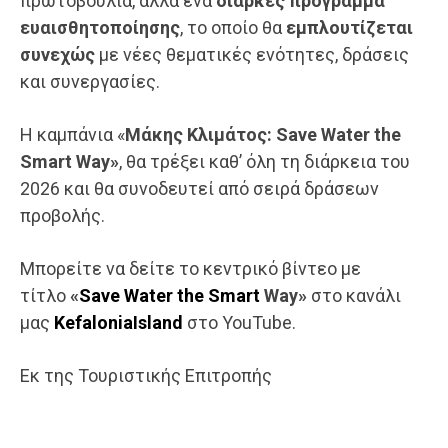
πρωτοβουλία, αλλά ένα
διαρκές πρόγραμμα
ευαισθητοποίησης
, το οποίο θα
εμπλουτίζεται
συνεχώς
με νέες θεματικές ενότητες, δράσεις
και συνεργασίες.
Η καμπάνια «
Μάκης Κλιμάτος: Save Water the
Smart
W
ay»
, θα τρέξει καθ’ όλη τη διάρκεια του
2026 και θα συνοδευτεί από σειρά δράσεων
προβολής.
Μπορείτε να δείτε το κεντρικό βίντεο με
τίτλο
«
Save Water the Smart
Way
»
στο κανάλι
μας
Kefalonia
Island
στο YouTube.
Εκ της Τουριστικής Επιτροπής