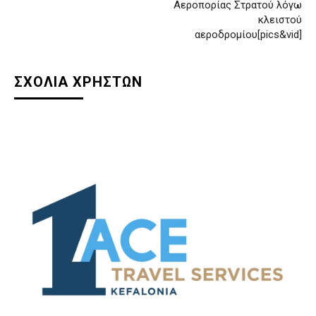
Αεροπορίας Στρατού λόγω
κλειστού
αεροδρομίου[pics&vid]
ΣΧΟΛΙΑ ΧΡΗΣΤΩΝ