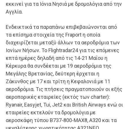
εκκινεί για τα Ιόνια Νησιά με δρομολόγια από την
Αγγλία.
Ενδεικτικά τα παραπάνω επιβεβαιώνονται από
τα επίσημα στοιχεία της Fraport η οποία
διαχειρίζεται μεταξύ άλλων τα αεροδρόμια των
Ιονίων Νήσων. Το Flightradar24 για τις επόμενες
επτά ημέρες δηλαδή από τις 14-21 Μαΐου η
Κέρκυρα θα συνδέεται με 19 αεροδρόμια της
Μεγάλης Βρετανίας, δεύτερη έρχεται η
Ζάκυνθος με 17 και τρίτη η Κεφαλονιά με 11
αεροδρόμια. Τις πτήσεις πραγματοποιούν οι εξής
αεροπορικές εταιρείες (εκτός των charter):
Ryanair, Easyjet, Tui, Jet2 και British Airways ενώ οι
εταιρείες εκτελούν τα δρομολόγια με
αεροσκάφη τύπου Β737-800-MAX8, Α320 και τα
μεγαλύτερης χωρητικότητας Α321ΝΕΟ.