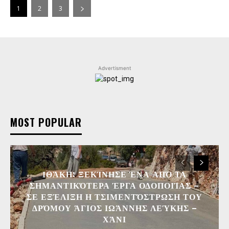
1
2
3
Advertisment
MOST POPULAR
ΙΘΆΚΗ: ΞΕΚΊΝΗΣΕ ΈΝΑ ΑΠΌ ΤΑ
ΣΗΜΑΝΤΙΚΌΤΕΡΑ ΈΡΓΑ ΟΔΟΠΟΙΊΑΣ –
ΣΕ ΕΞΈΛΙΞΗ Η ΤΣΙΜΕΝΤΌΣΤΡΩΣΗ ΤΟΥ
ΔΡΌΜΟΥ ΆΓΙΟΣ ΙΩΆΝΝΗΣ ΛΕΎΚΗΣ –
ΧΆΝΙ