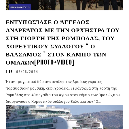
ΕΝΤΥΠΩΣΊΑΣΕ Ο ΆΓΓΕΛΟΣ
ΑΝΔΡΕΆΤΟΣ ΜΕ ΤΗΝ ΟΡΧΉΣΤΡΑ ΤΟΥ
ΣΤΗ ΓΙΟΡΤΉ ΤΗΣ ΡΟΜΠΟΛΑΣ, ΤΟΥ
ΧΟΡΕΥΤΙΚΟΎ ΣΥΛΛΌΓΟΥ “ Ο
ΒΑΛΣΑΜΟΣ ” ΣΤΟΝ ΚΆΜΠΟ ΤΩΝ
ΟΜΑΛΏΝ[PHOTO+VIDEO]
LIFE
05/08/2024
Ήταν πραγματικά δύο ανεπανάληπτες βραδιές γεμάτες
παραδοσιακή μουσική, κέφι χορό,και ξεφάντωμα στη Γιορτή της
Ρομπόλας στα 40 πηγάδια του Αγίου στον κάμπο των Ομαλών,που
διοργάνωσε ο Χορευτικός σύλλογος Βαλσαμάτων ‘ Ο...