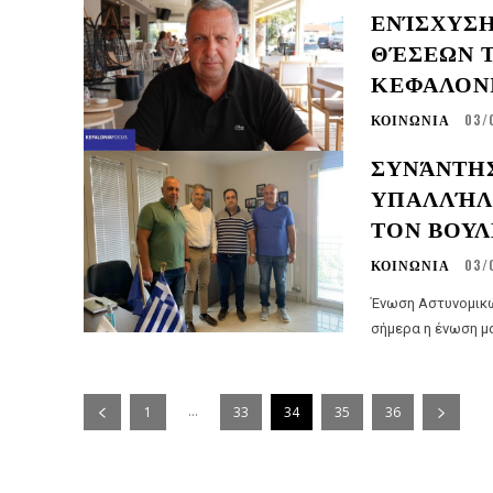
ΕΝΊΣΧΥΣΗ
ΘΈΣΕΩΝ 
ΚΕΦΑΛΟΝ
ΚΟΙΝΩΝΙΑ
03/
ΣΥΝΆΝΤΗ
ΥΠΑΛΛΉΛ
ΤΟΝ ΒΟΥ
ΚΟΙΝΩΝΙΑ
03/
Ένωση Αστυνομικών Υπαλλή
σήμερα η ένωση μα
...
1
33
34
35
36