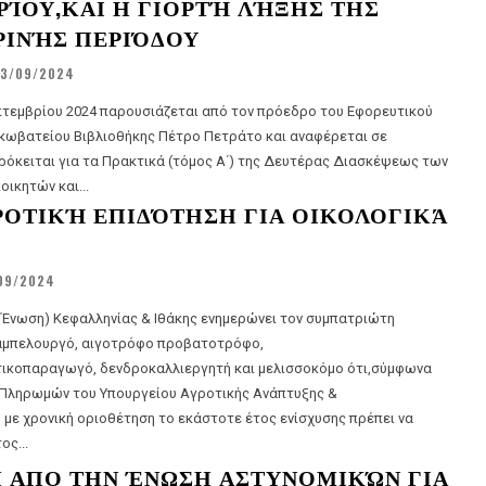
ΊΟΥ,ΚΑΙ Η ΓΙΟΡΤΉ ΛΉΞΗΣ ΤΗΣ
ΡΙΝΉΣ ΠΕΡΙΌΔΟΥ
3/09/2024
πτεμβρίου 2024 παρουσιάζεται από τον πρόεδρο του Εφορευτικού
ακωβατείου Βιβλιοθήκης Πέτρο Πετράτο και αναφέρεται σε
πρόκειται για τα Πρακτικά (τόμος Α΄) της Δευτέρας Διασκέψεως των
ικητών και...
ΑΓΡΟΤΙΚΉ ΕΠΙΔΌΤΗΣΗ ΓΙΑ ΟΙΚΟΛΟΓΙΚΆ
09/2024
ή Ένωση) Κεφαλληνίας & Ιθάκης ενημερώνει τον συμπατριώτη
αμπελουργό, αιγοτρόφο προβατοτρόφο,
ικοπαραγωγό, δενδροκαλλιεργητή και μελισσοκόμο ότι,σύμφωνα
 Πληρωμών του Υπουργείου Αγροτικής Ανάπτυξης &
) με χρονική οριοθέτηση το εκάστοτε έτος ενίσχυσης πρέπει να
ος...
 ΑΠΟ ΤΗΝ ΈΝΩΣΗ ΑΣΤΥΝΟΜΙΚΏΝ ΓΙΑ