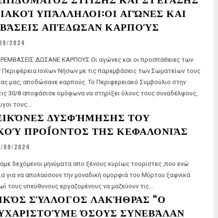
ΙΑΚΟΊ ΥΠΆΛΛΗΛΟΙ:ΟΙ ΑΓΏΝΕΣ ΚΑΙ
ΜΒΆΣΕΙΣ ΑΠΈΔΩΣΑΝ ΚΑΡΠΟΎΣ
09/2024
ΔΩΣΑΝΕ ΚΑΡΠΟΥΣ Οι αγώνες και οι προσπάθειες των
 Περιφέρεια Ιονίων Νήσων με τις παρεμβάσεις των Σωματείων τους
δώσανε καρπούς. Το Περιφερειακό Συμβούλιο στην
τις 30/8 αποφάσισε ομόφωνα να στηρίξει όλους τους συναδέλφους,
υγοι τους...
ΕΙΚΌΝΕΣ ΔΥΣΦΉΜΗΣΗΣ ΤΟΥ
ΟΎ ΠΡΟΪ́ΟΝΤΟΣ ΤΗΣ ΚΕΦΑΛΟΝΙΆΣ
3/09/2024
με δεχόμενοι μηνύματα απο ξένους κυρίως τουρίστες ,που ενώ
ία για να απολαύσουν την μοναδική ομορφιά του Μύρτου ξαφνικά
ωΐ τους υπεύθυνους εργαζομένους να μαζεύουν τις...
ΙΚΌΣ ΣΎΛΛΟΓΟΣ ΛΑΚΉΘΡΑΣ “Ο
ΕΥΧΑΡΙΣΤΟΎΜΕ ΌΣΟΥΣ ΣΥΝΕΒΆΛΑΝ