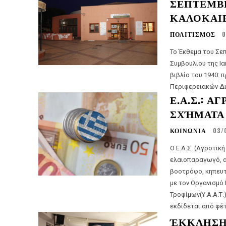
ΣΕΠΤΕΜΒΡ
ΚΑΛΟΚΑΙ
ΠΟΛΙΤΙΣΜΟΣ
0
Το Έκθεμα του Σε
Συμβουλίου της Ι
βιβλίο του 1940: 
Περιφερειακών Διο
Ε.Α.Σ.: 
ΣΧΉΜΑΤΑ
ΚΟΙΝΩΝΙΑ
03/
Ο Ε.Α.Σ. (Αγροτικ
ελαιοπαραγωγό, 
βοοτρόφο, κηπευτ
με τον Οργανισμό
Τροφίμων(Υ.Α.Α.Τ.
εκδίδεται από φέτ
ΈΚΚΛΗΣΗ