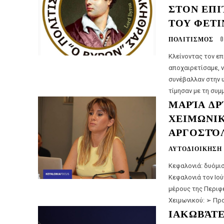
ΣΤΟΝ ΕΠ
ΤΟΥ ΦΕΤ
ΠΟΛΙΤΙΣΜΟΣ
0
Κλείνοντας τον ε
αποχαιρετίσαμε, 
συνέβαλλαν στην 
τίμησαν με τη συμμ
ΜΑΡΊΑ ΔΡ
ΧΕΙΜΩΝΙΚ
ΑΡΓΟΣΤΌ
ΑΥΤΟΔΙΟΙΚΗΣΗ
Κεφαλονιά: δυόμισι μήνες μετά, τι ά
Κεφαλονιά τον Ιού
μέρους της Περιφερ
Χειμωνικ
ΙΑΚΩΒΆΤ