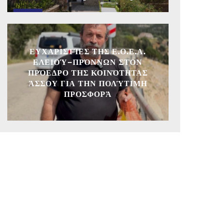
ΕΥΧΑΡΙΣΤΊΕΣ ΤΗΣ Ε.Ο.Ε.Α.
ΕΛΕΙΟΎ–ΠΡΌΝΝΩΝ ΣΤΟΝ
ΠΡΌΕΔΡΟ ΤΗΣ ΚΟΙΝΌΤΗΤΑΣ
ΆΣΣΟΥ ΓΙΑ ΤΗΝ ΠΟΛΎΤΙΜΗ
ΠΡΟΣΦΟΡΆ