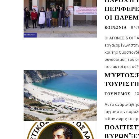
ΠΕΡΙΦΕΡΕ
ΟΙ ΠΑΡΕ
ΚΟΙΝΩΝΙΑ
04/
ΟΙ ΑΓΩΝΕΣ & ΟΙ ΠΑΡΕΜΒΑΣΕΙΣ 
εργαζομένων στην
και της Ομοσπονδίας μας, απο
συνεδρίασή του σ
που αυτοί ή οι σύζ
ΜΎΡΤΟΣ:
ΤΟΥΡΙΣΤΙΚ
ΤΟΥΡΙΣΜΟΣ
0
Αυτό αναρωτηθήκα
πήγαν στην παραλ
είδαν νωρίς το πρ
ΠΟΛΙΤΙΣΤ
ΒΎΡΩΝ”: