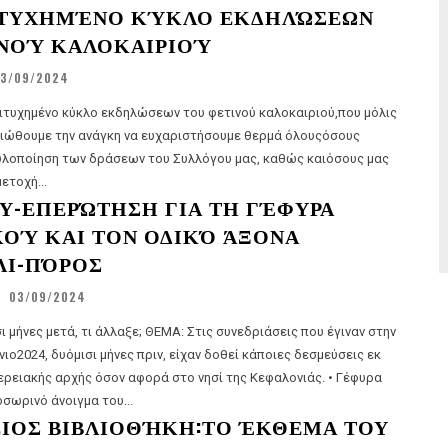
ΙΤΥΧΗΜΈΝΟ ΚΎΚΛΟ ΕΚΔΗΛΏΣΕΩΝ
ΙΝΟΎ ΚΑΛΟΚΑΙΡΙΟΎ
3/09/2024
πιτυχημένο κύκλο εκδηλώσεων του φετινού καλοκαιριού,που μόλις
νιώθουμε την ανάγκη να ευχαριστήσουμε θερμά όλουςόσους
υλοποίηση των δράσεων του Συλλόγου μας, καθώς καιόσους μας
ετοχή...
Ύ-ΕΠΕΡΏΤΗΣΗ ΓΙΑ ΤΗ ΓΈΦΥΡΑ
ΟΎ ΚΑΙ ΤΟΝ ΟΔΙΚΌ ΆΞΟΝΑ
ΛΙ-ΠΌΡΟΣ
03/09/2024
λλαξε; ΘΕΜΑ: Στις συνεδριάσεις που έγιναν στην
νιο2024, δυόμισι μήνες πριν, είχαν δοθεί κάποιες δεσμεύσεις εκ
ειακής αρχής όσον αφορά στο νησί της Κεφαλονιάς. • Γέφυρα
ού: ➢ Προσωρινό άνοιγμα του...
ΕΙΟΣ ΒΙΒΛΙΟΘΉΚΗ:ΤΟ ΈΚΘΕΜΑ ΤΟΥ