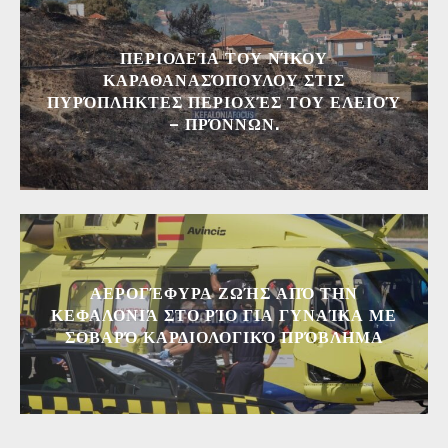
ΠΕΡΙΟΔΕΊΑ ΤΟΥ ΝΊΚΟΥ
ΚΑΡΑΘΑΝΑΣΌΠΟΥΛΟΥ ΣΤΙΣ
ΠΥΡΌΠΛΗΚΤΕΣ ΠΕΡΙΟΧΈΣ ΤΟΥ ΕΛΕΙΟΎ
– ΠΡΌΝΝΩΝ.
ΑΕΡΟΓΈΦΥΡΑ ΖΩΉΣ ΑΠΌ ΤΗΝ
ΚΕΦΑΛΟΝΙΆ ΣΤΟ ΡΊΟ ΓΙΑ ΓΥΝΑΊΚΑ ΜΕ
ΣΟΒΑΡΌ ΚΑΡΔΙΟΛΟΓΙΚΌ ΠΡΌΒΛΗΜΑ