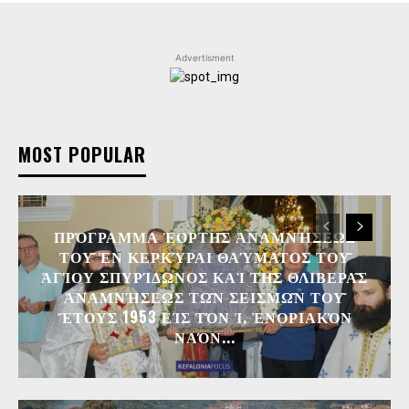
Advertisment
MOST POPULAR
ΠΡΌΓΡΑΜΜΑ ἙΟΡΤΗ͂Σ ἈΝΑΜΝΉΣΕΩΣ Τ
ΟΥ͂ ἘΝ ΚΕΡΚΎΡΑΙ ΘΑΎΜΑΤΟΣ ΤΟΥ͂ ἉΓΊΟ
Υ ΣΠΥΡΊΔΩΝΟΣ ΚΑῚ ΤΗ͂Σ ΘΛΙΒΕΡΑ͂Σ ἈΝΑΜΝΉ
ΣΕΩΣ ΤΩ͂Ν ΣΕΙΣΜΩ͂Ν ΤΟΥ͂ ἜΤΟΥΣ 195
3 ΕἸΣ ΤΌΝ Ἱ. ἘΝΟΡΙΑΚΌΝ ΝΑΌΝ...