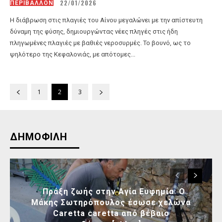
22/01/2026
ΠΕΡΙΒΑΛΛΟΝ
Η διάβρωση στις πλαγιές του Αίνου μεγαλώνει με την απίστευτη
δύναμη της φύσης, δημιουργώντας νέες πληγές στις ήδη
πληγωμένες πλαγιές με βαθιές νεροσυρμές. Το βουνό, ως το
ψηλότερο της Κεφαλονιάς, με απότομες...
1
2
3
ΔΗΜΟΦΙΛΗ
Πράξη ζωής στην Αγία Ευφημία: Ο
Μάκης Σωτηρόπουλος έσωσε χελώνα
Caretta caretta από βέβαιο