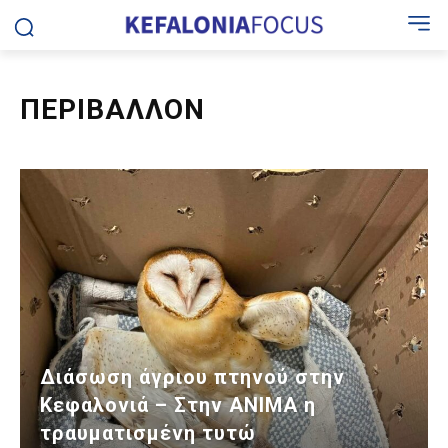
ΠΕΡΙΒΑΛΛΟΝ
Διάσωση άγριου πτηνού στην
Κεφαλονιά – Στην ΑΝΙΜΑ η
τραυματισμένη τυτώ