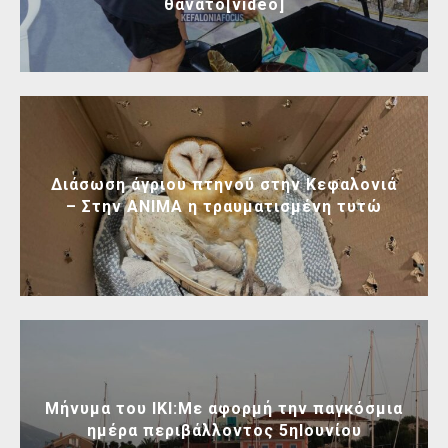
θάνατο[video]
Διάσωση άγριου πτηνού στην Κεφαλονιά
– Στην ΑΝΙΜΑ η τραυματισμένη τυτώ
Μήνυμα του ΙΚΙ:Με αφορμή την παγκόσμια
ημέρα περιβάλλοντος 5ηΙουνίου