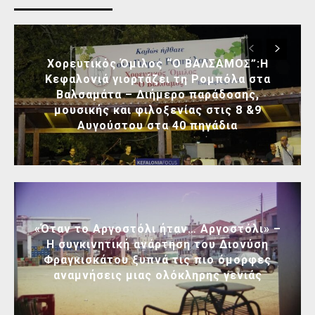
Χορευτικός Όμιλος “Ο ΒΑΛΣΑΜΟΣ”:Η
Κεφαλονιά γιορτάζει τη Ρομπόλα στα
Βαλσαμάτα – Διήμερο παράδοσης,
μουσικής και φιλοξενίας στις 8 &9
Αυγούστου στα 40 πηγάδια
«Όταν το Αργοστόλι ήταν… Αργοστόλι» –
Η συγκινητική ανάρτηση του Διονύση
Φραγκισκάτου ξυπνά τις πιο όμορφες
αναμνήσεις μιας ολόκληρης γενιάς