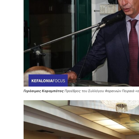
Γεράσιμος Καραμπάτος
Προέδρος του Συλλόγου Φαρσινών Πειραιά «ο