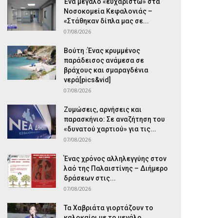
Ένα μεγάλο «ευχαριστώ» στα
Νοσοκομεία Κεφαλονιάς –
«Στάθηκαν δίπλα μας σε...
07/08/2026
Βούτη :Ένας κρυμμένος
παράδεισος ανάμεσα σε
βράχους και σμαραγδένια
νερά[pics&vid]
07/08/2026
Ζυμώσεις, αρνήσεις και
παρασκήνιο: Σε αναζήτηση του
«δυνατού χαρτιού» για τις...
07/08/2026
Ένας χρόνος αλληλεγγύης στον
λαό της Παλαιστίνης – Διήμερο
δράσεων στις...
07/08/2026
Τα Χαβριάτα γιορτάζουν το
καλοκαίρι με το μεγάλο