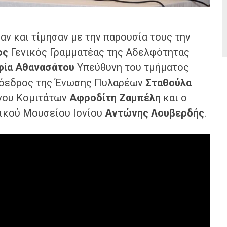
ν και τίμησαν με την παρουσία τους την
ος
Γενικός Γραμματέας της Αδελφότητας
φία Αθανασάτου
Υπεύθυνη του τμήματος
ρόεδρος της Ένωσης Πυλαρέων
Σταθούλα
γου Κομιτάτων
Αφροδίτη Ζαμπέλη
και ο
ικού Μουσείου Ιονίου
Αντώνης Λουβερδής
.