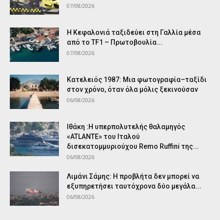
07/08/2026
Η Κεφαλονιά ταξιδεύει στη Γαλλία μέσα
από το TF1 – Πρωτοβουλία...
07/08/2026
Κατελειός 1987: Μια φωτογραφία–ταξίδι
στον χρόνο, όταν όλα μόλις ξεκινούσαν
06/08/2026
Ιθάκη :Η υπερπολυτελής θαλαμηγός
«ATLANTE» του Ιταλού
δισεκατομμυριούχου Remo Ruffini της...
06/08/2026
Λιμάνι Σάμης: Η προβλήτα δεν μπορεί να
εξυπηρετήσει ταυτόχρονα δύο μεγάλα...
06/08/2026