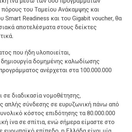
τική ίνα μέσω των δύο προγραμμάτων
 πόρους του Ταμείου Ανάκαμψης και
 Smart Readiness και του Gigabit voucher, θα
ωσιακά αποτελέσματα στους δείκτες
τικά.
τος που ήδη υλοποιείται,
τη δημιουργία δομημένης καλωδίωσης
προγράμματος ανέρχεται στα 100.000.000
ι σε διαδικασία νομοθέτησης,
ης απλής σύνδεσης σε ευρυζωνική πάνω από
συνολικό κόστος επιδότησης τα 80.000.000
κή ίνα σε σπίτια, ενώ σήμερα είμαστε στο
ε ευρωπαϊκό επίπεδο, η Ελλάδα είναι μία