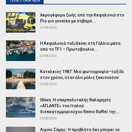
ΤΕΛΕΥΤΑΙΑ ΝΕΑ
Αερογέφυρα ζωής από την Κεφαλονιά στο
Ρίο για γυναίκα με σοβαρό...
07/08/2026
Η Κεφαλονιά ταξιδεύει στη Γαλλία μέσα
από το TF1 – Πρωτοβουλία...
07/08/2026
Κατελειός 1987: Μια φωτογραφία–ταξίδι
στον χρόνο, όταν όλα μόλις ξεκινούσαν
06/08/2026
Ιθάκη :Η υπερπολυτελής θαλαμηγός
«ATLANTE» του Ιταλού
δισεκατομμυριούχου Remo Ruffini της...
06/08/2026
Λιμάνι Σάμης: Η προβλήτα δεν μπορεί να