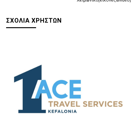
Χειμωνικό[εικόνες&video]
ΣΧΟΛΙΑ ΧΡΗΣΤΩΝ