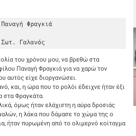
  Γεράσιμος Σωτ. Γαλανός 
ολία του χρόνου μου, να βρεθώ στα
 φίλου Παναγή Φραγκιά για να χαρώ τον
υ αυτός είχε διοργανώσει.
ό, και, η ώρα που το ρολόι έδειχνε ήταν έξι
α στα Φραγκάτα.
ικά, όμως ήταν ελάχιστη η αύρα δροσιάς
μαλών, η λάκα που δάμασε το χώμα της ο
ια, ήταν πυρωμένη από το ολιμερνό κοίταγμα