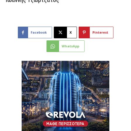
Ιωάννης Τζωρτζάτος
Facebook
X
Pinterest
WhatsApp