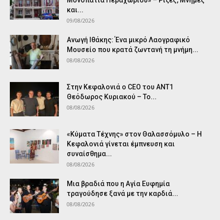
Μονοπάτια Περαχωρίου» – Ρίζες, Μνήμες
και...
09/08/2026
Ανωγή Ιθάκης: Ένα μικρό Λαογραφικό
Μουσείο που κρατά ζωντανή τη μνήμη...
08/08/2026
Στην Κεφαλονιά ο CEO του ANT1
Θεόδωρος Κυριακού – Το...
08/08/2026
«Κύματα Τέχνης» στον Θαλασσόμυλο – Η
Κεφαλονιά γίνεται έμπνευση και
συναίσθημα...
08/08/2026
Μια βραδιά που η Αγία Ευφημία
τραγούδησε ξανά με την καρδιά...
08/08/2026