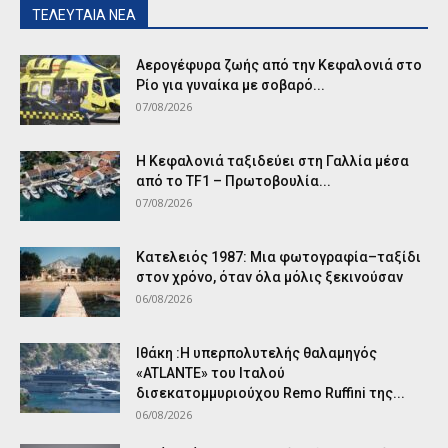
ΤΕΛΕΥΤΑΙΑ ΝΕΑ
Αερογέφυρα ζωής από την Κεφαλονιά στο
Ρίο για γυναίκα με σοβαρό...
07/08/2026
Η Κεφαλονιά ταξιδεύει στη Γαλλία μέσα
από το TF1 – Πρωτοβουλία...
07/08/2026
Κατελειός 1987: Μια φωτογραφία–ταξίδι
στον χρόνο, όταν όλα μόλις ξεκινούσαν
06/08/2026
Ιθάκη :Η υπερπολυτελής θαλαμηγός
«ATLANTE» του Ιταλού
δισεκατομμυριούχου Remo Ruffini της...
06/08/2026