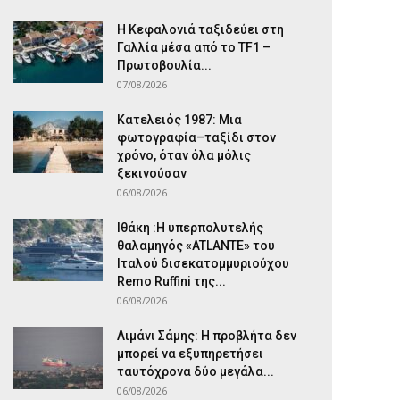
Η Κεφαλονιά ταξιδεύει στη
Γαλλία μέσα από το TF1 –
Πρωτοβουλία...
07/08/2026
Κατελειός 1987: Μια
φωτογραφία–ταξίδι στον
χρόνο, όταν όλα μόλις
ξεκινούσαν
06/08/2026
Ιθάκη :Η υπερπολυτελής
θαλαμηγός «ATLANTE» του
Ιταλού δισεκατομμυριούχου
Remo Ruffini της...
06/08/2026
Λιμάνι Σάμης: Η προβλήτα δεν
μπορεί να εξυπηρετήσει
ταυτόχρονα δύο μεγάλα...
06/08/2026