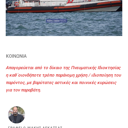
ΚΟΙΝΩΝΙΑ
Απαγορεύεται από το δίκαιο της Πνευματικής Ιδιοκτησίας
η καθ΄οιονδήποτε τρόπο παράνομη χρήση / ιδιοποίηση του
παρόντος, με βαρύτατες αστικές και ποινικές κυρώσεις
για τον παραβάτη.