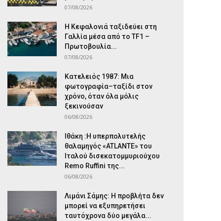
07/08/2026
Η Κεφαλονιά ταξιδεύει στη
Γαλλία μέσα από το TF1 –
Πρωτοβουλία...
07/08/2026
Κατελειός 1987: Μια
φωτογραφία–ταξίδι στον
χρόνο, όταν όλα μόλις
ξεκινούσαν
06/08/2026
Ιθάκη :Η υπερπολυτελής
θαλαμηγός «ATLANTE» του
Ιταλού δισεκατομμυριούχου
Remo Ruffini της...
06/08/2026
Λιμάνι Σάμης: Η προβλήτα δεν
μπορεί να εξυπηρετήσει
ταυτόχρονα δύο μεγάλα...