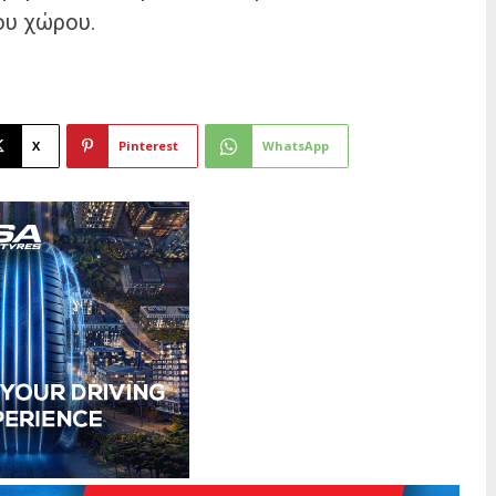
ου χώρου.
X
Pinterest
WhatsApp