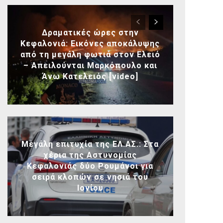
Δραματικές ώρες στην
Κεφαλονιά: Εικόνες αποκάλυψης
από τη μεγάλη φωτιά στον Ελειό
– Απειλούνται Μαρκόπουλο και
Άνω Κατελειός [video]
Μεγάλη επιτυχία της ΕΛ.ΑΣ.: Στα
χέρια της Αστυνομίας
Κεφαλονιάς δύο Ρουμάνοι για
σειρά κλοπών σε νησιά του
Ιονίου