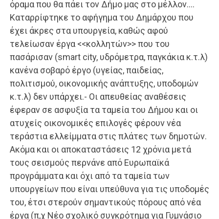
όραμα που θα πάει τον Δήμο μας στο μέλλον….
Καταρρίφτηκε το αφήγημα του Δημάρχου που
έχει άκρες στα υπουργεία, καθώς αφού
τελείωσαν έργα <<κολλητών>> που του
πασάρισαν (smart city, υδρόμετρα, παγκάκια κ.τ.λ)
κανένα σοβαρό έργο (υγείας, παιδείας,
πολιτισμού, οικονομικής ανάπτυξης, υποδομών
κ.τ.λ) δεν υπάρχει.- Οι απευθείας αναθέσεις
έφεραν σε ασφυξία τα ταμεία του Δήμου και οι
ατυχείς οικονομικές επιλογές φέρουν νέα
τεράστια ελλείμματα στις πλάτες των δημοτών.
Ακόμα και οι αποκαταστάσεις 12 χρόνια μετά
τους σεισμούς περνάνε από Ευρωπαϊκά
προγράμματα και όχι από τα ταμεία των
υπουργείων που είναι υπεύθυνα για τις υποδομές
του, έτσι στερούν σημαντικούς πόρους από νέα
έργα (π,χ Νέο σχολικό συγκρότημα για Γυμνάσιο