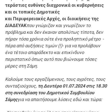
τεράστιες ευθύνες διαχρονικά οι κυβερνήσεις
και οι τοπικές
Δ
ημοτικές
κα
ι
Π
εριφερειακές
Α
ρχές, οι διοικήσεις της
ΔΙΑΔΕΥΑΚ
που γνώριζαν και γνωρίζουν το
πρόβλημα και δεν έκαναν απολύτως τίποτα, δεν
πήραν τόσα χρόνια ούτε ένα προληπτικό μέτρο -
πέρα από αυξήσεις τιμών (!)- για να προλάβουν
ένα τέτοιο απαράδεκτο
και επικίνδυνο
π
εριστατικό
όπως αυτό που βιώνουμε τόσες
μέρες στη Σάμη.
Καλούμε τους εργαζόμενους, τους αγρότες, τους
συνταξιούχους,
τη Δευτέρα
01.07.2024
στις 18.30
στη συνεδρίαση του Δημοτικού Συμβουλίου
Σάμης
για να απαιτήσουμε λύσεις εδώ και τώρα: