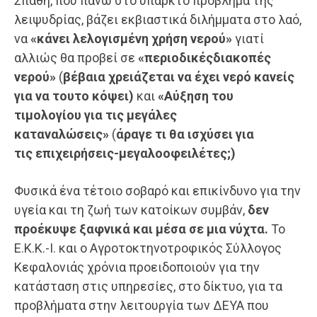
Σπαθή, που πάνω στο υπαρκτό πρόβλημα της
λειψυδρίας, βάζει εκβιαστικά διλήμματα στο λαό,
να
«κάνει λελογισμένη χρήση νερού»
γιατί
αλλιώς θα προβεί σε
«περιοδικές
δι
ακοπές
νε
ρού»
(
βέβαια χρειάζεται να έχει νερό κανείς
για να του
το
κόψει)
και
«Αύξηση του
τιμολογίου για τις μεγάλες
καταναλώσεις»
(
άραγε τι θα ισχύσει για
τις
επιχειρήσεις-μεγαλοοφειλέτες;)
Φυσικά ένα τέτοιο σοβαρό και επικίνδυνο για την
υγεία και τη ζωή των κατοίκων συμβάν,
δεν
προέκυψε ξαφνικά και
μ
έσα σε μια νύχτα.
Το
Ε.Κ.Κ.-Ι. και ο Αγροτοκτηνοτροφικός Σύλλογος
Κεφαλονιάς χρόνια προειδοποιούν για την
κατάσταση στις υπηρεσίες, στο δίκτυο, για τα
προβλήματα στην λειτουργία των ΔΕΥΑ που