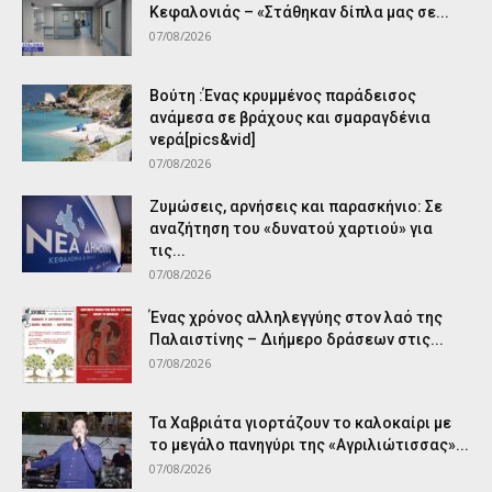
Κεφαλονιάς – «Στάθηκαν δίπλα μας σε...
07/08/2026
Βούτη :Ένας κρυμμένος παράδεισος
ανάμεσα σε βράχους και σμαραγδένια
νερά[pics&vid]
07/08/2026
Ζυμώσεις, αρνήσεις και παρασκήνιο: Σε
αναζήτηση του «δυνατού χαρτιού» για
τις...
07/08/2026
Ένας χρόνος αλληλεγγύης στον λαό της
Παλαιστίνης – Διήμερο δράσεων στις...
07/08/2026
Τα Χαβριάτα γιορτάζουν το καλοκαίρι με
το μεγάλο πανηγύρι της «Αγριλιώτισσας»...
07/08/2026