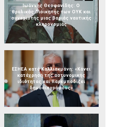
Ιωάννης Θεοφανίδης: Ο
θρυλικός διοικητής των ΟΥΚ και
συνεχιστής μιας βαριάς ναυτικής
κληρονομιάς
ΕΣΗΕΑ κατά Καλλιακμάνη: «Κάνει
κατάχρηση της αστυνομικής
ιδιότητας και παρεμποδίζει
δημοσιογράφους»